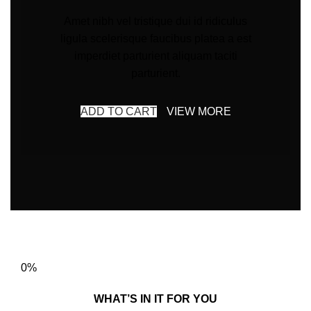
Amet nibh vel tristique dui id ridiculus
ligula scelerisque faucibus platea a est
imperdiet parturient aliquam taciti
parturient.
ADD TO CART
VIEW MORE
0%
WHAT’S IN IT FOR YOU