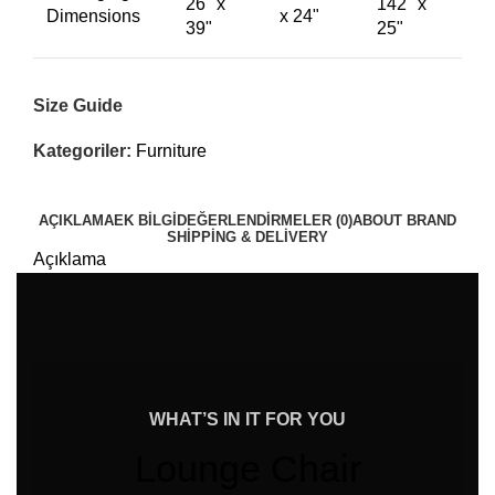
26" x
142" x
Dimensions
x 24"
39"
25"
Size Guide
Kategoriler:
Furniture
AÇIKLAMA
EK BILGI
DEĞERLENDIRMELER (0)
ABOUT BRAND
SHIPPING & DELIVERY
Açıklama
WHAT’S IN IT FOR YOU
Lounge Chair