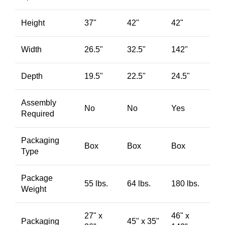
Height
37"
42"
42"
Width
26.5"
32.5"
142"
Depth
19.5"
22.5"
24.5"
Assembly
No
No
Yes
Required
Packaging
Box
Box
Box
Type
Package
55 lbs.
64 lbs.
180 lbs.
Weight
27" x
46" x
Packaging
45" x 35"