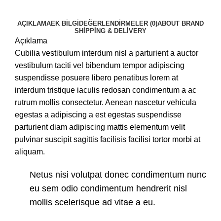
AÇIKLAMA
EK BILGI
DEĞERLENDIRMELER (0)
ABOUT BRAND
SHIPPING & DELIVERY
Açıklama
Cubilia vestibulum interdum nisl a parturient a auctor
vestibulum taciti vel bibendum tempor adipiscing
suspendisse posuere libero penatibus lorem at
interdum tristique iaculis redosan condimentum a ac
rutrum mollis consectetur. Aenean nascetur vehicula
egestas a adipiscing a est egestas suspendisse
parturient diam adipiscing mattis elementum velit
pulvinar suscipit sagittis facilisis facilisi tortor morbi at
aliquam.
Netus nisi volutpat donec condimentum nunc
eu sem odio condimentum hendrerit nisl
mollis scelerisque ad vitae a eu.